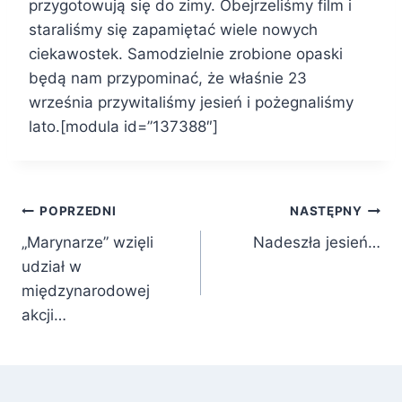
przygotowują się do zimy. Obejrzeliśmy film i
staraliśmy się zapamiętać wiele nowych
ciekawostek. Samodzielnie zrobione opaski
będą nam przypominać, że właśnie 23
września przywitaliśmy jesień i pożegnaliśmy
lato.[modula id=”137388″]
Nawigacja
POPRZEDNI
NASTĘPNY
„Marynarze” wzięli
Nadeszła jesień…
wpisu
udział w
międzynarodowej
akcji…