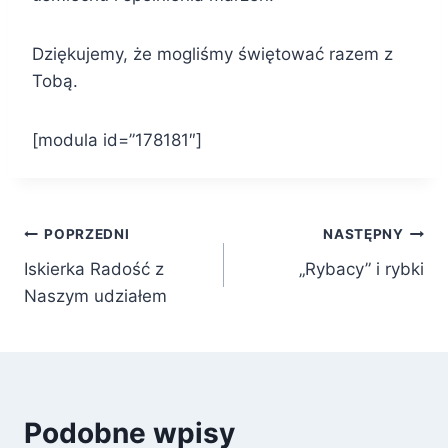
Dziękujemy, że mogliśmy świętować razem z
Tobą.
[modula id=”178181″]
Nawigacja
POPRZEDNI
NASTĘPNY
Iskierka Radość z
„Rybacy” i rybki
wpisu
Naszym udziałem
Podobne wpisy