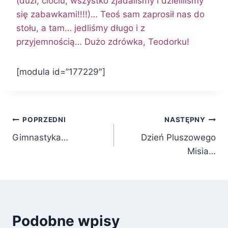
(duzi, ciociu, wszystko zjadaliśmy i dzieliliśmy
się zabawkami!!!!)… Teoś sam zaprosił nas do
stołu, a tam… jedliśmy długo i z
przyjemnością… Dużo zdrówka, Teodorku!
[modula id=”177229″]
Nawigacja
POPRZEDNI
NASTĘPNY
Gimnastyka…
Dzień Pluszowego
wpisu
Misia…
Podobne wpisy