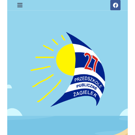
Przejdź
do
treści