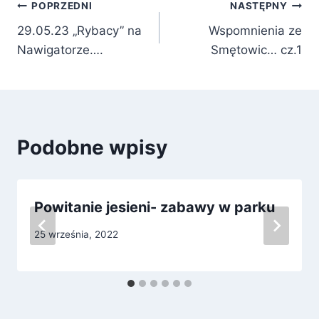
Nawigacja
POPRZEDNI
NASTĘPNY
29.05.23 „Rybacy” na
Wspomnienia ze
wpisu
Nawigatorze….
Smętowic… cz.1
Podobne wpisy
Powitanie jesieni- zabawy w parku
25 września, 2022