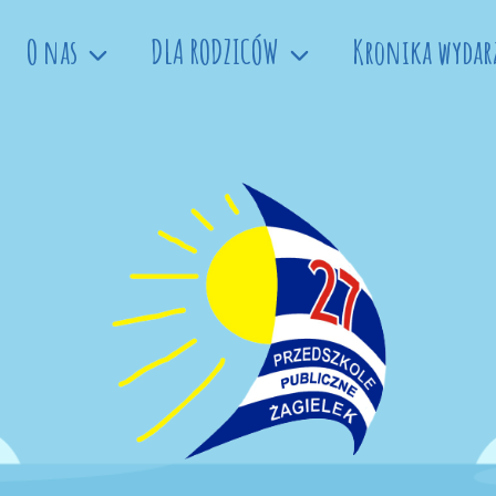
O nas
DLA RODZICÓW
Kronika wydar