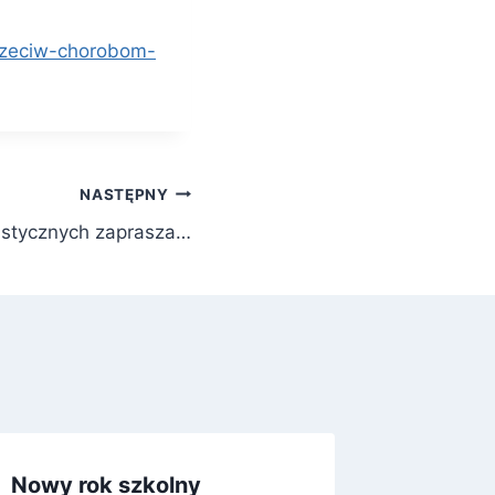
przeciw-chorobom-
NASTĘPNY
listycznych zaprasza…
Nowy rok szkolny
Dzień B