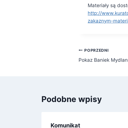
Materiały są dos
http://www.kurat
zakaznym-materia
Nawigacja
POPRZEDNI
Pokaz Baniek Mydlan
wpisu
Podobne wpisy
ia
Komunikat