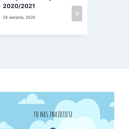
2020/2021
13 styczni
24 sierpnia, 2020
TU NAS ZNAJDZIESZ