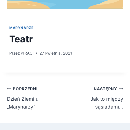
MARYNARZE
Teatr
Przez
PIRACI
27 kwietnia, 2021
Nawigacja
POPRZEDNI
NASTĘPNY
Dzień Ziemi u
Jak to między
wpisu
„Marynarzy”
sąsiadami…