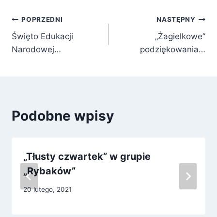
Nawigacja
POPRZEDNI
NASTĘPNY
Święto Edukacji
„Żagielkowe”
wpisu
Narodowej…
podziękowania…
Podobne wpisy
„Tłusty czwartek” w grupie
„Rybaków”
20 lutego, 2021