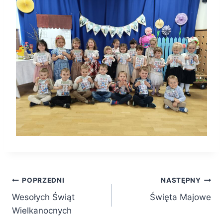
Nawigacja
POPRZEDNI
NASTĘPNY
Wesołych Świąt
Święta Majowe
wpisu
Wielkanocnych