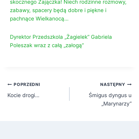
skocznego Zajączka! Niech rodzinne rozmowy,
zabawy, spacery będą dobre i piękne i
pachnące Wielkanocą…
Dyrektor Przedszkola „Żagielek” Gabriela
Poleszak wraz z całą „załogą”
Nawigacja
POPRZEDNI
NASTĘPNY
Kocie drogi…
Śmigus dyngus u
wpisu
„Marynarzy”