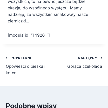
wszystkich, to na pewno jeszcze będzie
okazja, do wspólnego występu. Mamy
nadzieję, że wszystkim smakowały nasze
pierniczki…
[modula id=”149261″]
Nawigacja
POPRZEDNI
NASTĘPNY
Opowieści o piesku i
Gorąca czekolada
wpisu
kotce
Podobne wpisy