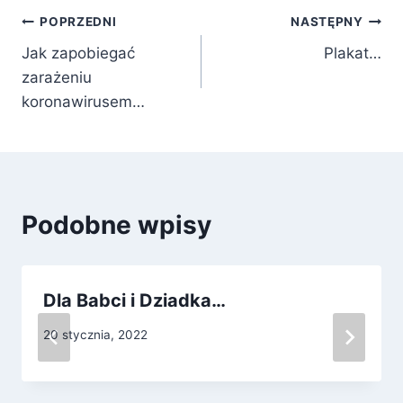
Nawigacja
POPRZEDNI
NASTĘPNY
Jak zapobiegać
Plakat…
wpisu
zarażeniu
koronawirusem…
Podobne wpisy
Dla Babci i Dziadka…
20 stycznia, 2022