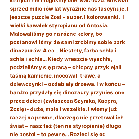
których nie mogliśmy oderwać oczu. Bo świat
sprzed milionów lat wyraźnie nas fascynuje. I
jeszcze puzzle Zosi – super. I kolorowanki. I
wielki kawałek styropianu od Antosia.
Malowaliśmy go na różne kolory, bo
postanowiliśmy, że sami zrobimy sobie park
dinozaurów. A co… Niestety, farba schła i
schla i schła… Kiedy wreszcie wyschła,
podzieliśmy się pracą – chłopcy przyklejali
taśmą kamienie, mocowali trawę, a
dziewczynki – ozdabiały drzewa. I w końcu –
bardzo przydały się dinozaury przyniesione
przez dzieci (zwłaszcza Szymka, Kacpra,
Zosię)- duże, małe i wszelkie. I wiemy już
raczej na pewno, dlaczego nie przetrwał ich
świat – nasz też (ten na styropianie) długo
nie postoi – to pewne… Rozleci się od