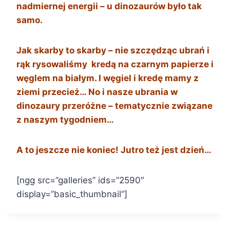
nadmiernej energii – u dinozaurów było tak
samo.
Jak skarby to skarby – nie szczędząc ubrań i
rąk rysowaliśmy kredą na czarnym papierze i
węglem na białym. I węgiel i kredę mamy z
ziemi przecież… No i nasze ubrania w
dinozaury przeróżne – tematycznie związane
z naszym tygodniem…
A to jeszcze nie koniec! Jutro też jest dzień…
[ngg src=”galleries” ids=”2590″
display=”basic_thumbnail”]