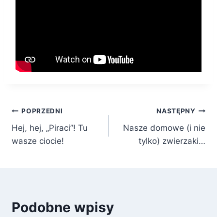
Nawigacja
POPRZEDNI
NASTĘPNY
Hej, hej, „Piraci”! Tu
Nasze domowe (i nie
wpisu
wasze ciocie!
tylko) zwierzaki…
Podobne wpisy