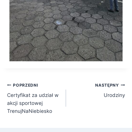
Nawigacja
POPRZEDNI
NASTĘPNY
Certyfikat za udział w
Urodziny
wpisu
akcji sportowej
TrenujNaNiebiesko