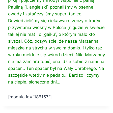
piłkę i pójdziemy na lody! Wspólnie z panią
Pauliną (j. angielski) poznaliśmy wiosenne
owady i zatańczyliśmy super taniec.
Dowiedzieliśmy się ciekawych rzeczy o tradycji
przywitania wiosny w Polsce (nigdzie w świecie
takiej nie ma) i o „gaiku”, o którym mało kto
słyszał. Cóż, oczywiście, że nasza Marzanna
mieszka na strychu w swoim domku i tylko raz
w roku melduje się wśród dzieci. Nikt Marzanny
nie ma zamiaru topić, ona idzie sobie z nami na
spacer… Ten spacer był na Wały Chrobrego. Na
szczęście wtedy nie padało… Bardzo liczymy
na ciepłe, słoneczne dni…
[modula id=”186157″]