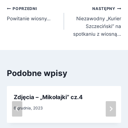
Nawigacja
POPRZEDNI
NASTĘPNY
Powitanie wiosny…
Niezawodny „Kurier
wpisu
Szczeciński” na
spotkaniu z wiosną…
Podobne wpisy
Zdjęcia – „Mikołajki” cz.4
6 grudnia, 2023