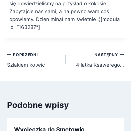
się dowiedzieliśmy na przykład o kokosie…
Zapytajcie nas sami, a na pewno wam coś
opowiemy. Dzień minął nam świetnie :)[modula
id=”163287″]
Nawigacja
POPRZEDNI
NASTĘPNY
Szlakiem kotwic
4 latka Ksawerego…
wpisu
Podobne wpisy
Wycieczka do Smętowic