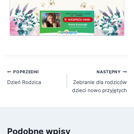
Nawigacja
POPRZEDNI
NASTĘPNY
Dzień Rodzica
Zebranie dla rodziców
wpisu
dzieci nowo przyjętych
Podobne wpisy