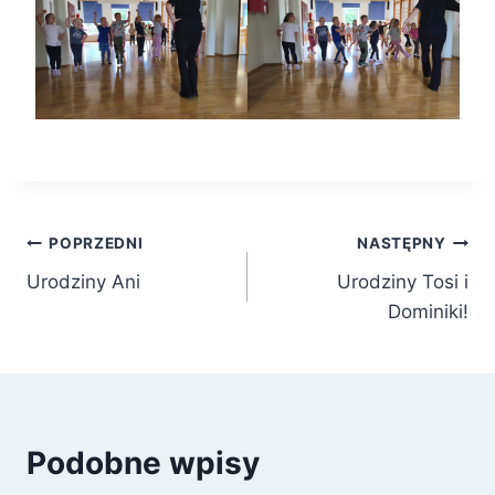
Nawigacja
POPRZEDNI
NASTĘPNY
Urodziny Ani
Urodziny Tosi i
wpisu
Dominiki!
Podobne wpisy