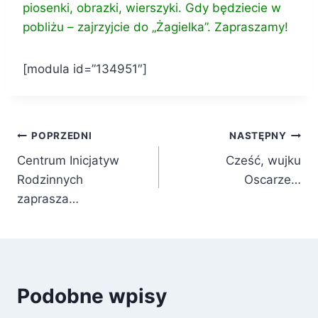
piosenki, obrazki, wierszyki. Gdy będziecie w
pobliżu – zajrzyjcie do „Żagielka”. Zapraszamy!
[modula id=”134951″]
Nawigacja
POPRZEDNI
NASTĘPNY
Centrum Inicjatyw
Cześć, wujku
wpisu
Rodzinnych
Oscarze…
zaprasza…
Podobne wpisy