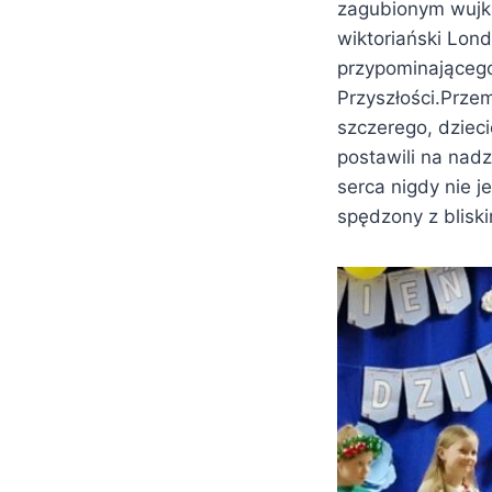
zagubionym wujki
wiktoriański Lon
przypominającego
Przyszłości.Przem
szczerego, dzieci
postawili na nad
serca nigdy nie j
spędzony z bliski