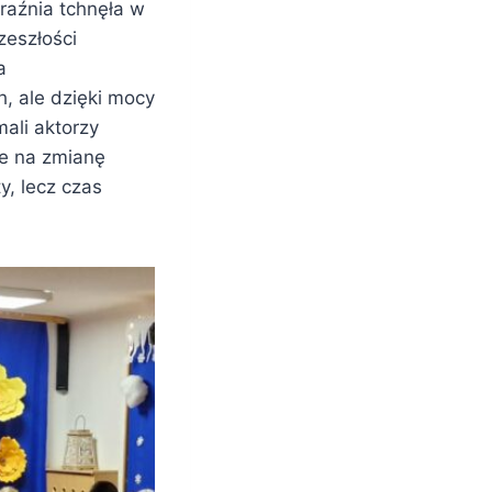
raźnia tchnęła w
zeszłości
a
h, ale dzięki mocy
ali aktorzy
że na zmianę
y, lecz czas