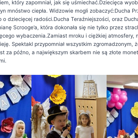
em, który zapomniał, jak się uśmiechać.Dziecięca wyob
dyn mnóstwo ciepła. Widzowie mogli zobaczyć:Ducha Pr
 o dziecięcej radości.Ducha Teraźniejszości, oraz Duch
ianę Scrooge’a, która dokonała się nie tylko przez strac
ęcego wybaczenia.Zamiast mroku i ciężkiej atmosfery, m
zieję. Spektakl przypomniał wszystkim zgromadzonym, 
est za późno, a największym skarbem nie są złote monet
mi.