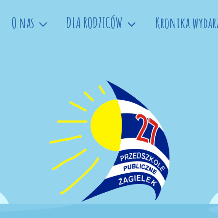
O nas
DLA RODZICÓW
Kronika wydar