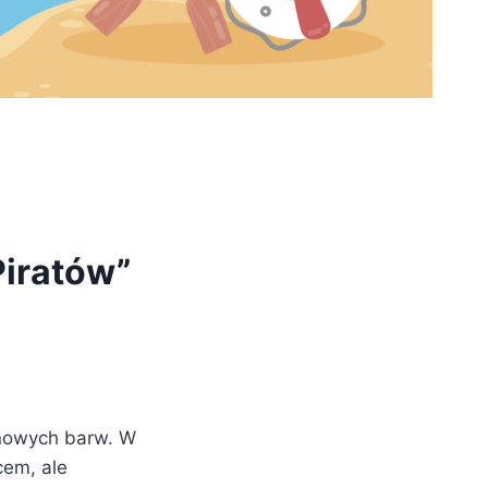
Piratów”
e nowych barw. W
cem, ale