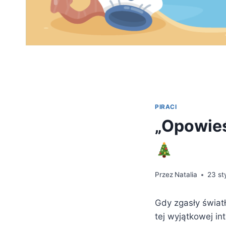
PIRACI
„Opowieść
Przez
Natalia
23 st
Gdy zgasły świat
tej wyjątkowej in