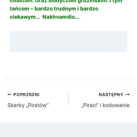
miastom. Oraz słodyczom gruzińskim. I tym
tańcom – bardzo trudnym i bardzo
ciekawym… Nakhvamdis…
Nawigacja
POPRZEDNI
NASTĘPNY
Skarby „Piratów”
„Piraci” i kodowanie
wpisu