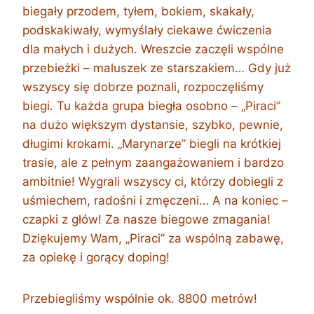
biegały przodem, tyłem, bokiem, skakały,
podskakiwały, wymyślały ciekawe ćwiczenia
dla małych i dużych. Wreszcie zaczęli wspólne
przebieżki – maluszek ze starszakiem… Gdy już
wszyscy się dobrze poznali, rozpoczęliśmy
biegi. Tu każda grupa biegła osobno – „Piraci”
na dużo większym dystansie, szybko, pewnie,
długimi krokami. „Marynarze” biegli na krótkiej
trasie, ale z pełnym zaangażowaniem i bardzo
ambitnie! Wygrali wszyscy ci, którzy dobiegli z
uśmiechem, radośni i zmęczeni… A na koniec –
czapki z głów! Za nasze biegowe zmagania!
Dziękujemy Wam, „Piraci” za wspólną zabawę,
za opiekę i gorący doping!
Przebiegliśmy wspólnie ok. 8800 metrów!