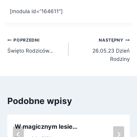
[modula id=”164611″]
Nawigacja
POPRZEDNI
NASTĘPNY
Święto Rodziców…
26.05.23 Dzień
wpisu
Rodziny
Podobne wpisy
W magicznym lesie…