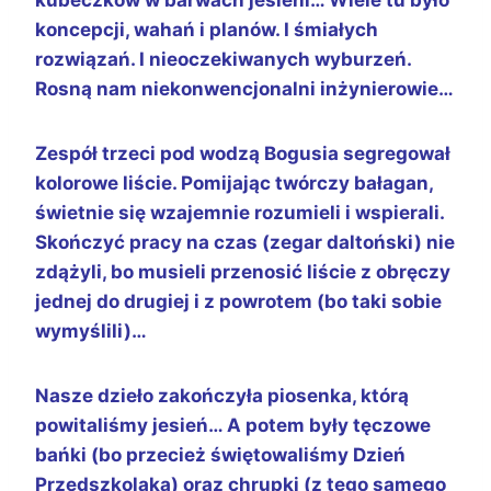
koncepcji, wahań i planów. I śmiałych
rozwiązań. I nieoczekiwanych wyburzeń.
Rosną nam niekonwencjonalni inżynierowie…
Zespół trzeci pod wodzą Bogusia segregował
kolorowe liście. Pomijając twórczy bałagan,
świetnie się wzajemnie rozumieli i wspierali.
Skończyć pracy na czas (zegar daltoński) nie
zdążyli, bo musieli przenosić liście z obręczy
jednej do drugiej i z powrotem (bo taki sobie
wymyślili)…
Nasze dzieło zakończyła piosenka, którą
powitaliśmy jesień… A potem były tęczowe
bańki (bo przecież świętowaliśmy Dzień
Przedszkolaka) oraz chrupki (z tego samego