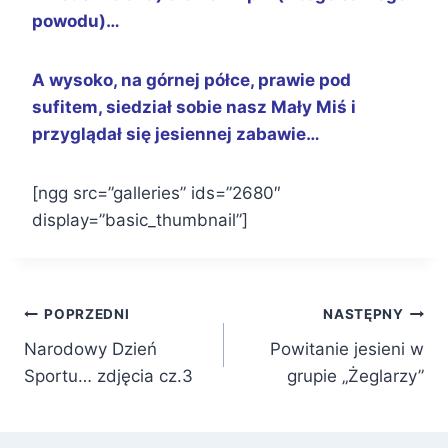
powodu)…
A wysoko, na górnej półce, prawie pod
sufitem, siedział sobie nasz Mały Miś i
przyglądał się jesiennej zabawie…
[ngg src=”galleries” ids=”2680″
display=”basic_thumbnail”]
Nawigacja
POPRZEDNI
NASTĘPNY
Narodowy Dzień
Powitanie jesieni w
wpisu
Sportu… zdjęcia cz.3
grupie „Żeglarzy”