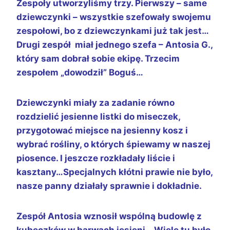
Zespoły utworzyliśmy trzy. Pierwszy – same
dziewczynki – wszystkie szefowały swojemu
zespołowi, bo z dziewczynkami już tak jest…
Drugi zespół miał jednego szefa – Antosia G.,
który sam dobrał sobie ekipę. Trzecim
zespołem „dowodził” Boguś…
Dziewczynki miały za zadanie równo
rozdzielić jesienne listki do miseczek,
przygotować miejsce na jesienny kosz i
wybrać rośliny, o których śpiewamy w naszej
piosence. I jeszcze rozkładały liście i
kasztany…Specjalnych kłótni prawie nie było,
nasze panny działały sprawnie i dokładnie.
Zespół Antosia wznosił wspólną budowlę z
kubeczków w barwach jesieni… Wiele tu było