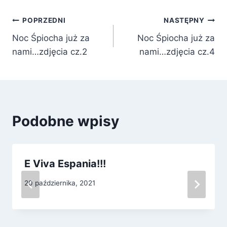
Nawigacja
POPRZEDNI
NASTĘPNY
Noc Śpiocha już za
Noc Śpiocha już za
wpisu
nami…zdjęcia cz.2
nami…zdjęcia cz.4
Podobne wpisy
E Viva Espania!!!
20 października, 2021