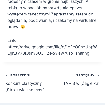
radosnym czasem w gronie najbliższych. A
robią to w sposób naprawdę nietypowy-
występem tanecznym! Zapraszamy zatem do
oglądania, podziwiania, i czekamy na wirtualne
brawa
Link:
https://drive.google.com/file/d/1bFYO0hYUbpW
LgrEtV78IQsnv3U3iFZex/view?usp=sharing
Nawigacja
POPRZEDNI
NASTĘPNY
Konkurs plastyczny
TVP 3 w „Żagielku”
wpisu
„Stroik wielkanocny”