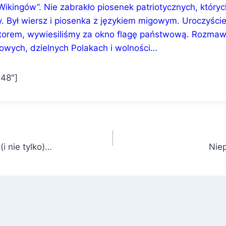
ikingów”. Nie zabrakło piosenek patriotycznych, któryc
. Był wiersz i piosenka z językiem migowym. Uroczyście
orem, wywiesiliśmy za okno flagę państwową. Rozmawi
wych, dzielnych Polakach i wolności…
48″]
i nie tylko)…
Nie