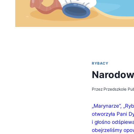
RYBACY
Narodowe
Przez
Przedszkole Pub
„Marynarze”, „Ryb
otworzyła Pani D
i głośno odśpiew
obejrzeliśmy opo