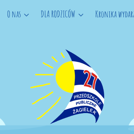
O nas
DLA RODZICÓW
Kronika wydar