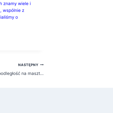
h znamy wiele i
, wspólnie z
aliśmy o
NASTĘPNY
podległość na maszt…