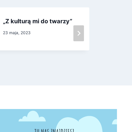
„Z kulturą mi do twarzy”
Spotka
23 maja, 2023
14 grudnia