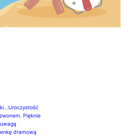
ski…
Uroczystość
 dzwonem. Pięknie
Z uwagą
 scenkę dramową