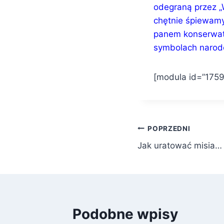
odegraną przez „W
chętnie śpiewamy
panem konserwat
symbolach narodo
[modula id=”1759
Nawigacja
POPRZEDNI
Jak uratować misia… (
wpisu
Podobne wpisy