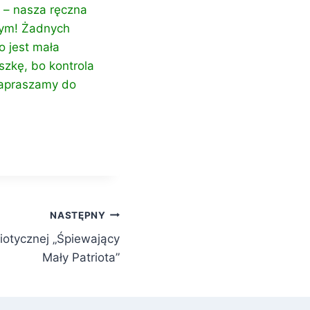
 – nasza ręczna
nym! Żadnych
o jest mała
szkę, bo kontrola
Zapraszamy do
NASTĘPNY
riotycznej „Śpiewający
Mały Patriota”