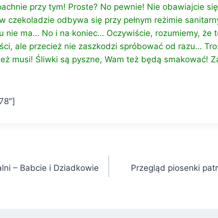
achnie przy tym! Proste? No pewnie! Nie obawiajcie się
 w czekoladzie odbywa się przy pełnym reżimie sanitar
u nie ma… No i na koniec… Oczywiście, rozumiemy, że t
ści, ale przecież nie zaszkodzi spróbować od razu… Tro
cież musi! Śliwki są pyszne, Wam też będą smakować! 
78″]
lni – Babcie i Dziadkowie
Przegląd piosenki pat