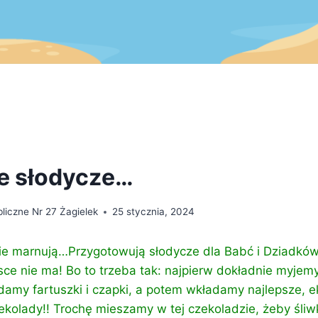
e słodycze…
liczne Nr 27 Żagielek
25 stycznia, 2024
ie marnują…
Przygotowują słodycze dla Babć i Dziadków.
lsce nie ma! Bo to trzeba tak: najpierw dokładnie myje
damy fartuszki i czapki, a potem wkładamy najlepsze, e
ekolady!! Trochę mieszamy w tej czekoladzie, żeby śliw