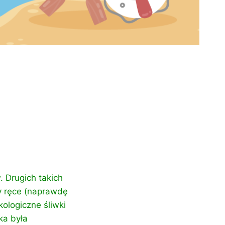
 Drugich takich
my ręce (naprawdę
kologiczne śliwki
ka była