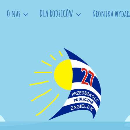
O nas
DLA RODZICÓW
Kronika wydar