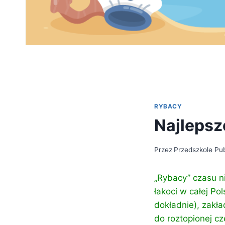
RYBACY
Najlepsz
Przez
Przedszkole Pub
„Rybacy” czasu n
łakoci w całej Po
dokładnie), zakła
do roztopionej cz