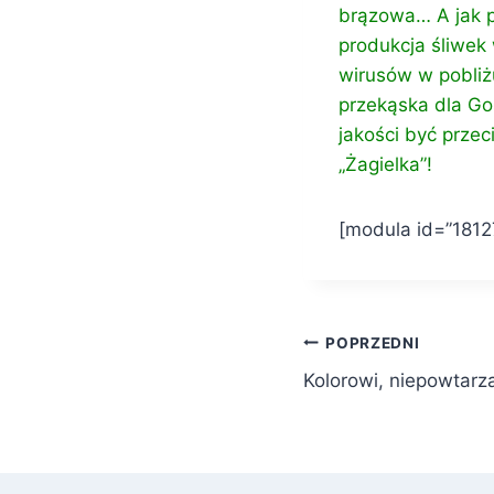
brązowa… A jak p
produkcja śliwek
wirusów w pobliż
przekąska dla Go
jakości być prze
„Żagielka”!
[modula id=”1812
Nawigacja
POPRZEDNI
Kolorowi, niepowtarza
wpisu