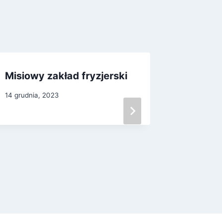
Misiowy zakład fryzjerski
Między
Kropki
14 grudnia, 2023
27 wrześni