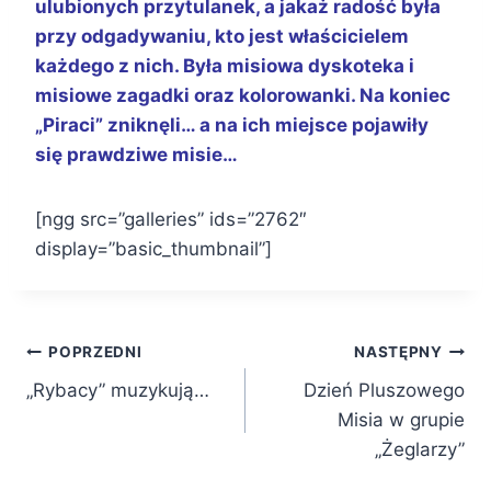
ulubionych przytulanek, a jakaż radość była
przy odgadywaniu, kto jest właścicielem
każdego z nich. Była misiowa dyskoteka i
misiowe zagadki oraz kolorowanki. Na koniec
„Piraci” zniknęli… a na ich miejsce pojawiły
się prawdziwe misie…
[ngg src=”galleries” ids=”2762″
display=”basic_thumbnail”]
Nawigacja
POPRZEDNI
NASTĘPNY
„Rybacy” muzykują…
Dzień Pluszowego
wpisu
Misia w grupie
„Żeglarzy”