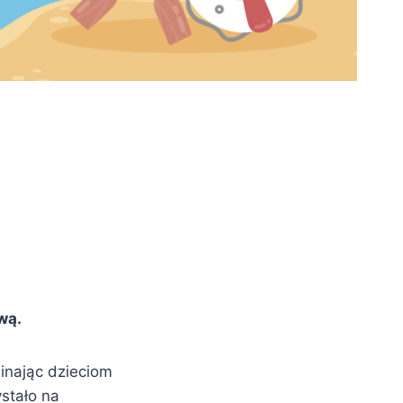
ową
.
inając dzieciom
stało na