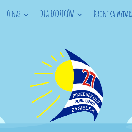
O nas
DLA RODZICÓW
Kronika wydar