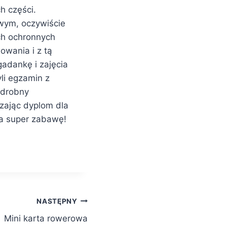
h części.
wym, oczywiście
ch ochronnych
owania i z tą
adankę i zajęcia
li egzamin z
 drobny
zając dyplom dla
za super zabawę!
NASTĘPNY
Mini karta rowerowa