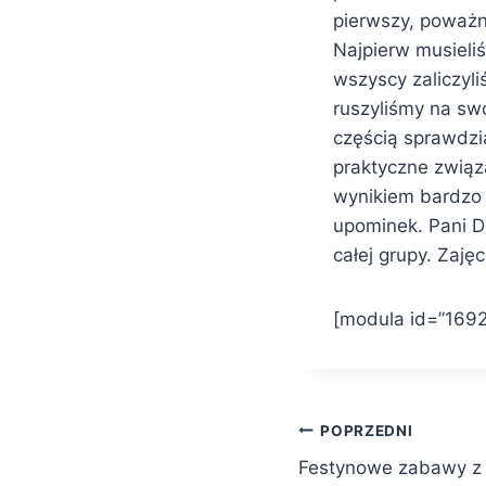
pierwszy, poważny
Najpierw musieli
wszyscy zaliczyl
ruszyliśmy na sw
częścią sprawdzi
praktyczne związ
wynikiem bardzo 
upominek. Pani D
całej grupy. Zaję
[modula id=”1692
Nawigacja
POPRZEDNI
Festynowe zabawy 
wpisu