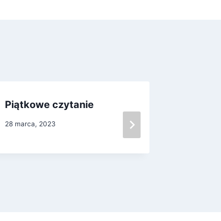
Piątkowe czytanie
„Piraci
28 marca, 2023
20 marca, 