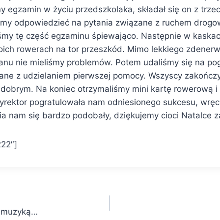
 egzamin w życiu przedszkolaka, składał się on z trzec
śmy odpowiedzieć na pytania związane z ruchem drogo
iśmy tę część egzaminu śpiewająco. Następnie w kaska
oich rowerach na tor przeszkód. Mimo lekkiego zdenerw
anu nie mieliśmy problemów. Potem udaliśmy się na pog
ane z udzielaniem pierwszej pomocy. Wszyscy zakończy
dobrym. Na koniec otrzymaliśmy mini kartę rowerową i
yrektor pogratulowała nam odniesionego sukcesu, wręc
cia nam się bardzo podobały, dziękujemy cioci Natalce 
22″]
z muzyką…