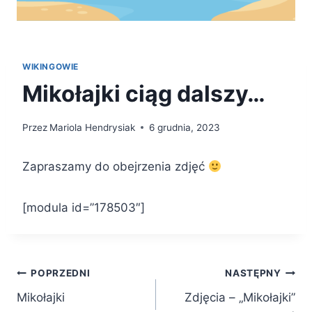
WIKINGOWIE
Mikołajki ciąg dalszy…
Przez
Mariola Hendrysiak
6 grudnia, 2023
Zapraszamy do obejrzenia zdjęć
[modula id=”178503″]
Nawigacja
POPRZEDNI
NASTĘPNY
Mikołajki
Zdjęcia – „Mikołajki”
wpisu