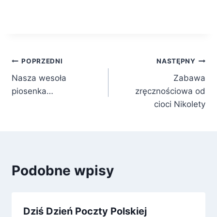
Nawigacja
POPRZEDNI
NASTĘPNY
Nasza wesoła
Zabawa
wpisu
piosenka…
zręcznościowa od
cioci Nikolety
Podobne wpisy
Dziś Dzień Poczty Polskiej