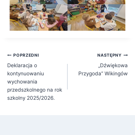
Nawigacja
POPRZEDNI
NASTĘPNY
Deklaracja o
„Dźwiękowa
wpisu
kontynuowaniu
Przygoda” Wikingów
wychowania
przedszkolnego na rok
szkolny 2025/2026.