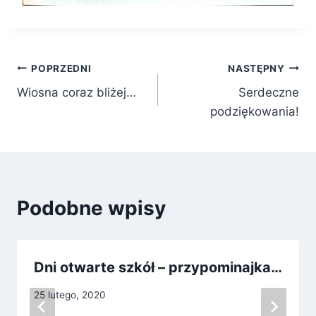
Nawigacja
POPRZEDNI
NASTĘPNY
Wiosna coraz bliżej…
Serdeczne
wpisu
podziękowania!
Podobne wpisy
Dni otwarte szkół – przypominajka…
25 lutego, 2020