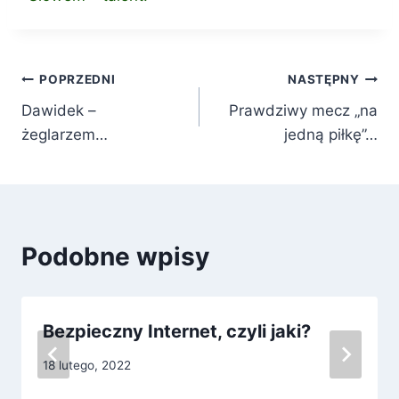
Nawigacja
POPRZEDNI
NASTĘPNY
Dawidek –
Prawdziwy mecz „na
wpisu
żeglarzem…
jedną piłkę”…
Podobne wpisy
Bezpieczny Internet, czyli jaki?
18 lutego, 2022