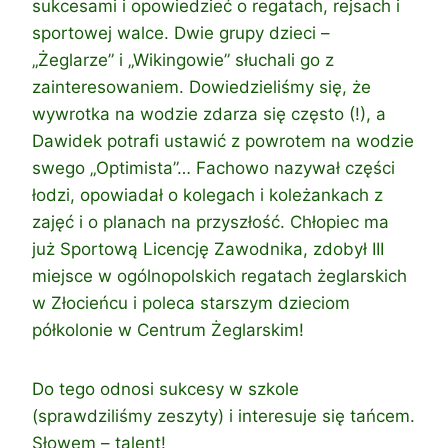
sukcesami i opowiedzieć o regatach, rejsach i
sportowej walce. Dwie grupy dzieci –
„Żeglarze” i „Wikingowie” słuchali go z
zainteresowaniem. Dowiedzieliśmy się, że
wywrotka na wodzie zdarza się często (!), a
Dawidek potrafi ustawić z powrotem na wodzie
swego „Optimista”… Fachowo nazywał części
łodzi, opowiadał o kolegach i koleżankach z
zajęć i o planach na przyszłość. Chłopiec ma
już Sportową Licencję Zawodnika, zdobył III
miejsce w ogólnopolskich regatach żeglarskich
w Złocieńcu i poleca starszym dzieciom
półkolonie w Centrum Żeglarskim!
Do tego odnosi sukcesy w szkole
(sprawdziliśmy zeszyty) i interesuje się tańcem.
Słowem – talent!