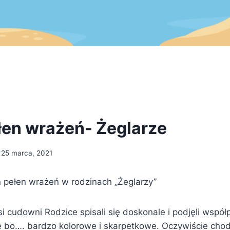
łen wrażeń- Żeglarze
25 marca, 2021
ń pełen wrażeń w rodzinach „Żeglarzy”
si cudowni Rodzice spisali się doskonale i podjęli wspó
kie bo…. bardzo kolorowe i skarpetkowe. Oczywiście cho