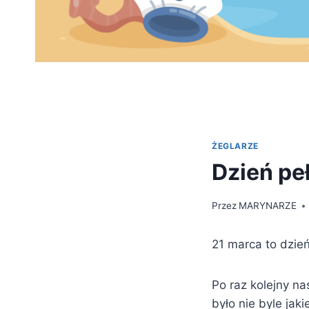
ŻEGLARZE
Dzień pe
Przez
MARYNARZE
21 marca to dzie
Po raz kolejny na
było nie byle ja