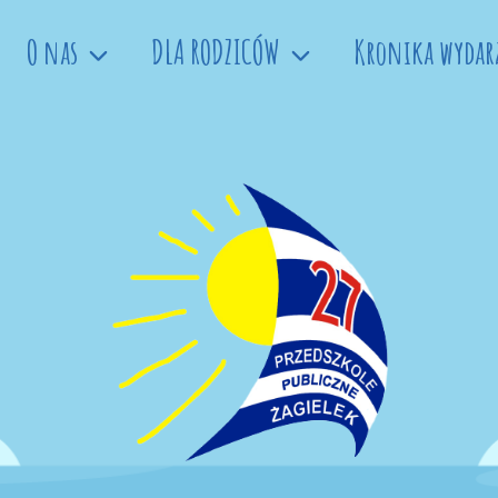
O nas
DLA RODZICÓW
Kronika wydar