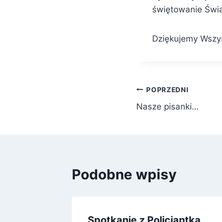
świętowanie Świ
Dziękujemy Wszys
Nawigacja
POPRZEDNI
Nasze pisanki…
wpisu
Podobne wpisy
e życie
Spotkanie z Policjantką