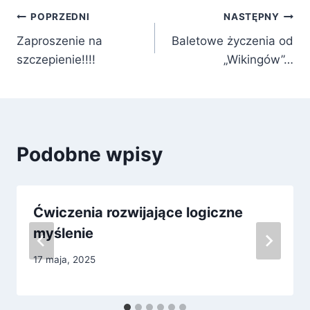
Nawigacja
POPRZEDNI
NASTĘPNY
Zaproszenie na
Baletowe życzenia od
wpisu
szczepienie!!!!
„Wikingów”…
Podobne wpisy
Ćwiczenia rozwijające logiczne
myślenie
17 maja, 2025