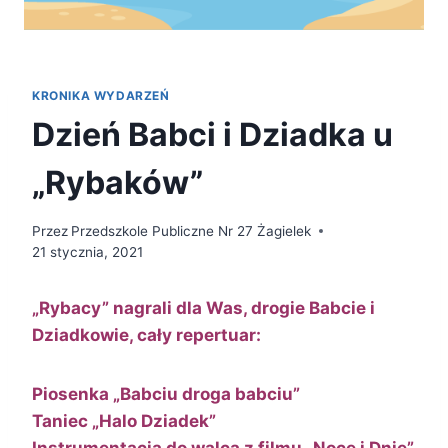
KRONIKA WYDARZEŃ
Dzień Babci i Dziadka u
„Rybaków”
Przez
Przedszkole Publiczne Nr 27 Żagielek
21 stycznia, 2021
„Rybacy” nagrali dla Was, drogie Babcie i
Dziadkowie, cały repertuar:
Piosenka „Babciu droga babciu”
Taniec „Halo Dziadek”
Instrumentacja do walca z filmu „Noce i Dnie”