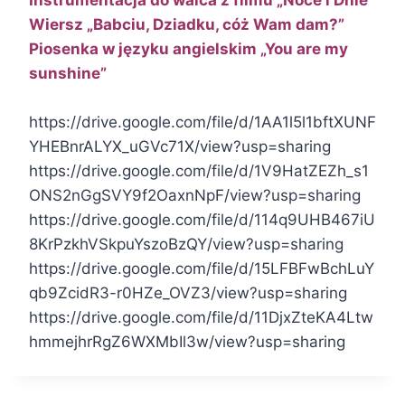
Wiersz „Babciu, Dziadku, cóż Wam dam?”
Piosenka w języku angielskim „You are my
sunshine”
https://drive.google.com/file/d/1AA1l5l1bftXUNF
YHEBnrALYX_uGVc71X/view?usp=sharing
https://drive.google.com/file/d/1V9HatZEZh_s1
ONS2nGgSVY9f2OaxnNpF/view?usp=sharing
https://drive.google.com/file/d/114q9UHB467iU
8KrPzkhVSkpuYszoBzQY/view?usp=sharing
https://drive.google.com/file/d/15LFBFwBchLuY
qb9ZcidR3-r0HZe_OVZ3/view?usp=sharing
https://drive.google.com/file/d/11DjxZteKA4Ltw
hmmejhrRgZ6WXMbIl3w/view?usp=sharing