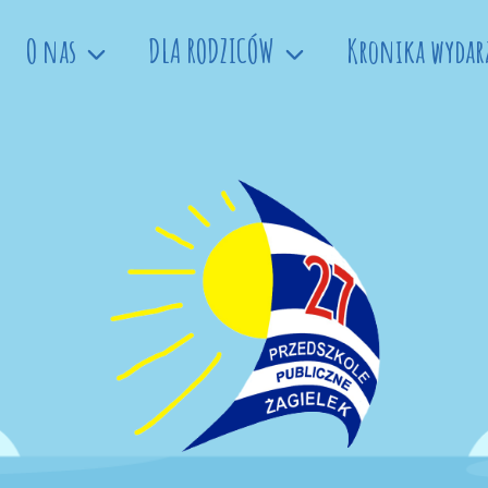
O nas
DLA RODZICÓW
Kronika wydar