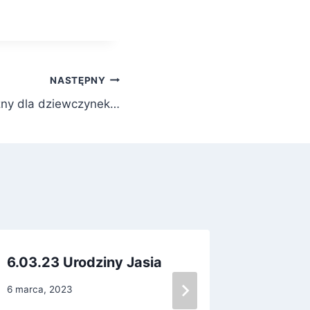
NASTĘPNY
zny dla dziewczynek…
6.03.23 Urodziny Jasia
13.03 
garncu
6 marca, 2023
18 marca, 