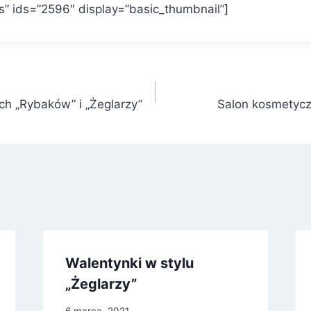
es” ids=”2596″ display=”basic_thumbnail”]
ch „Rybaków” i „Żeglarzy”
Salon kosmetyc
Walentynki w stylu
„Żeglarzy”
6 marca, 2021