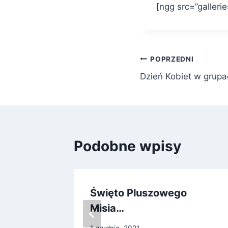
[ngg src=”galleri
Nawigacja
POPRZEDNI
Dzień Kobiet w grupa
wpisu
Podobne wpisy
Święto Pluszowego
Misia…
1 grudnia, 2021