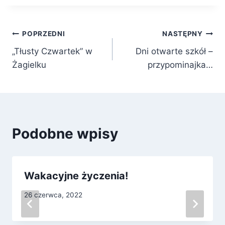
Nawigacja
POPRZEDNI
NASTĘPNY
„Tłusty Czwartek” w
Dni otwarte szkół –
wpisu
Żagielku
przypominajka…
Podobne wpisy
Wakacyjne życzenia!
26 czerwca, 2022