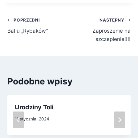
Nawigacja
POPRZEDNI
NASTĘPNY
Bal u „Rybaków”
Zaproszenie na
wpisu
szczepienie!!!!
Podobne wpisy
Urodziny Toli
11 stycznia, 2024