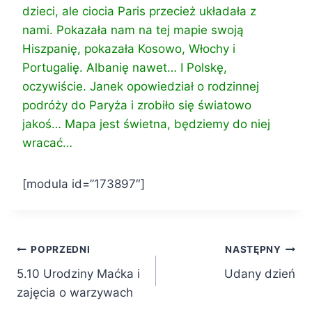
dzieci, ale ciocia Paris przecież układała z
nami. Pokazała nam na tej mapie swoją
Hiszpanię, pokazała Kosowo, Włochy i
Portugalię. Albanię nawet… I Polskę,
oczywiście. Janek opowiedział o rodzinnej
podróży do Paryża i zrobiło się światowo
jakoś… Mapa jest świetna, będziemy do niej
wracać…
[modula id=”173897″]
Nawigacja
POPRZEDNI
NASTĘPNY
5.10 Urodziny Maćka i
Udany dzień
wpisu
zajęcia o warzywach