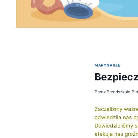
MARYNARZE
Bezpiec
Przez
Przedszkole Pub
Zaczęliśmy ważne
odwiedziła nas p
Dowiedzieliśmy się
atakuje nas groź