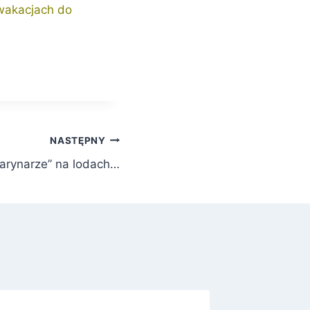
 wakacjach do
NASTĘPNY
arynarze” na lodach…