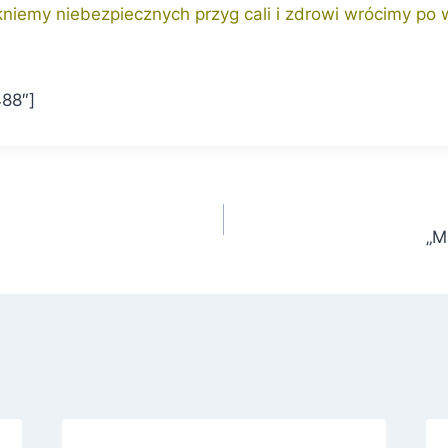
kniemy niebezpiecznych przyg cali i zdrowi wrócimy po
88″]
„M