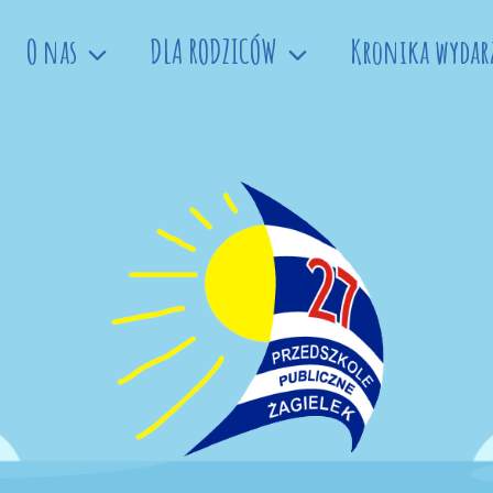
O nas
DLA RODZICÓW
Kronika wydar