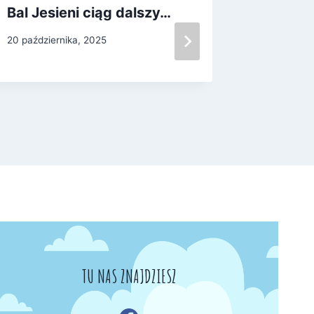
Bal Jesieni ciąg dalszy…
Makaro
20 października, 2025
14 marca, 
TU NAS ZNAJDZIESZ