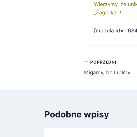
Wierzymy, że uni
„Żagielka”!!!
[modula id=”1684
Nawigacja
POPRZEDNI
Migamy, bo lubimy…
wpisu
Podobne wpisy