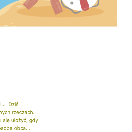
ji…
Dziś
nych rzeczach.
k się ułożyć, gdy
s osoba obca…