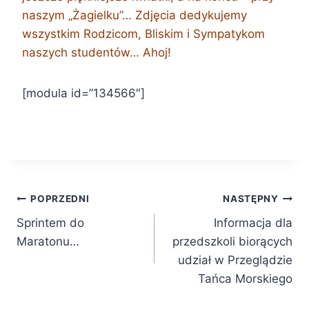
naszym „Żagielku”… Zdjęcia dedykujemy
wszystkim Rodzicom, Bliskim i Sympatykom
naszych studentów… Ahoj!
[modula id=”134566″]
Nawigacja
POPRZEDNI
NASTĘPNY
Sprintem do
Informacja dla
wpisu
Maratonu…
przedszkoli biorących
udział w Przeglądzie
Tańca Morskiego