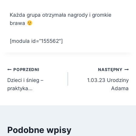
Każda grupa otrzymała nagrody i gromkie
brawa
[modula id=”155562″]
Nawigacja
POPRZEDNI
NASTĘPNY
Dzieci i śnieg –
1.03.23 Urodziny
wpisu
praktyka…
Adama
Podobne wpisy