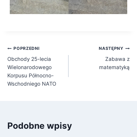
Nawigacja
POPRZEDNI
NASTĘPNY
Obchody 25-lecia
Zabawa z
wpisu
Wielonarodowego
matematyką
Korpusu Północno-
Wschodniego NATO
Podobne wpisy