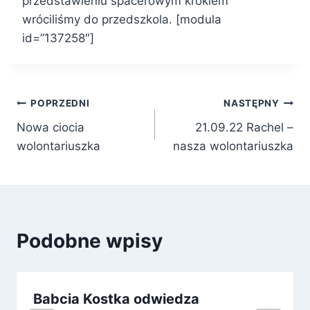
przedstawieniu spacerowym krokiem
wróciliśmy do przedszkola. [modula
id=”137258″]
Nawigacja
POPRZEDNI
NASTĘPNY
Nowa ciocia
21.09.22 Rachel –
wpisu
wolontariuszka
nasza wolontariuszka
Podobne wpisy
Babcia Kostka odwiedza