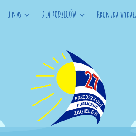
O nas
DLA RODZICÓW
Kronika wydar