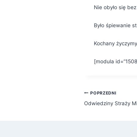
Nie obyło się bez
Było śpiewanie st
Kochany życzymy 
[modula id=”150
Nawigacja
POPRZEDNI
Odwiedziny Straży Mi
wpisu