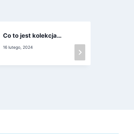
Co to jest kolekcja…
5.04.2
wielka
16 lutego, 2024
Narod
5 kwietnia