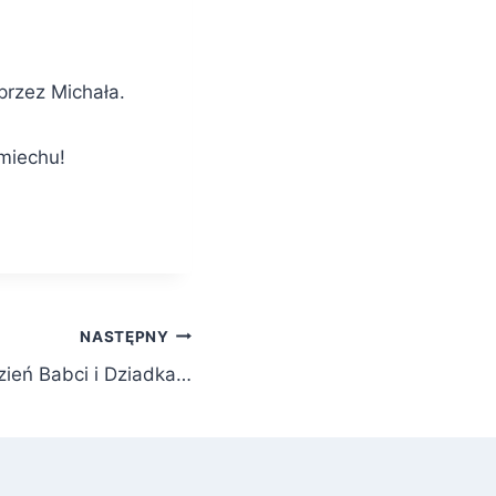
przez Michała.
śmiechu!
NASTĘPNY
zień Babci i Dziadka…