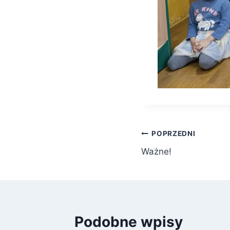
Nawigacja
POPRZEDNI
Ważne!
wpisu
Podobne wpisy