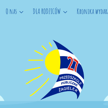
O nas
DLA RODZICÓW
Kronika wydar